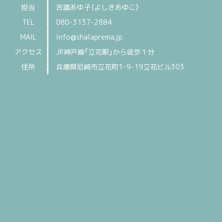
担当
吉識あゆ子（よしきあゆこ）
TEL
080-3137-2884
MAIL
info@shalaprema.jp
アクセス
JR神戸線「立花駅」から徒歩１分
住所
兵庫県尼崎市立花町1-9-19立花ビル303