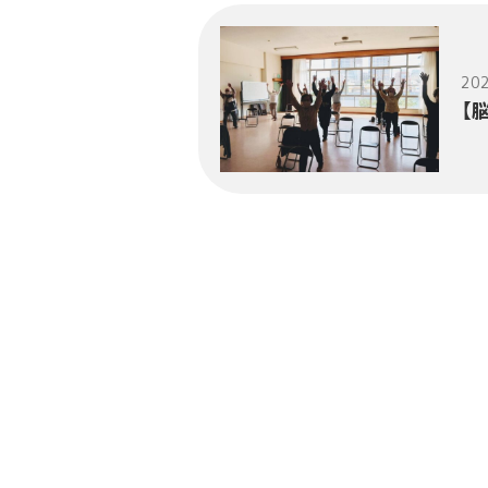
202
【