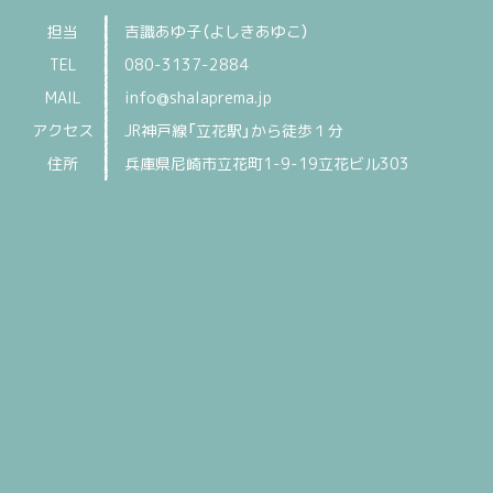
担当
吉識あゆ子（よしきあゆこ）
TEL
080-3137-2884
MAIL
info@shalaprema.jp
アクセス
JR神戸線「立花駅」から徒歩１分
住所
兵庫県尼崎市立花町1-9-19立花ビル303