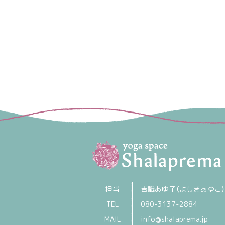
?>
担当
吉識あゆ子（よしきあゆこ）
TEL
080-3137-2884
MAIL
info@shalaprema.jp